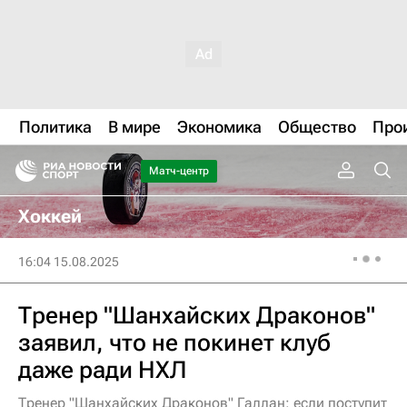
Политика
В мире
Экономика
Общество
Про
Матч-центр
Хоккей
16:04 15.08.2025
Тренер "Шанхайских Драконов"
заявил, что не покинет клуб
даже ради НХЛ
Тренер "Шанхайских Драконов" Галлан: если поступит