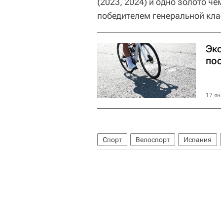
(2023, 2024) и одно золото ч
победителем генеральной кл
Эк
по
17 ян
Спорт
Велоспорт
Испания