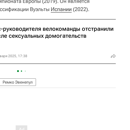
емпионата Европы (2019). Он является
ассификации Вуэльты
Испании
(2022).
с-руководителя велокоманды отстранили
сле сексуальных домогательств
варя 2025, 17:38
Ремко Эвенепул