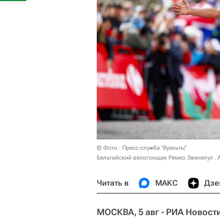
© Фото : Пресс-служба "Вуэльты"
Бельгийский велогонщик Ремко Эвенепул . 
Читать в
МАКС
Дзе
МОСКВА, 5 авг - РИА Новост