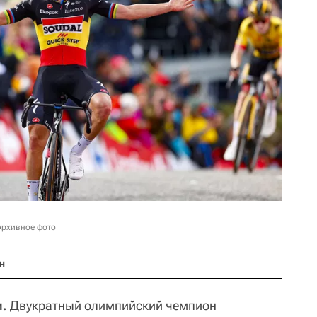
Архивное фото
н
и.
Двукратный олимпийский чемпион