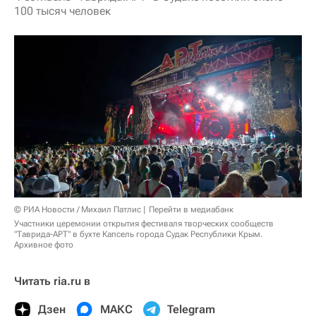
100 тысяч человек
© РИА Новости / Михаил Патлис
Перейти в медиабанк
Участники церемонии открытия фестиваля творческих сообществ
"Таврида-АРТ" в бухте Капсель города Судак Республики Крым.
Архивное фото
Читать ria.ru в
Дзен
МАКС
Telegram