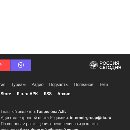
гия
Туризм
Радио
Подкасты
Полезное
Теги
uStore
Ria.ru APK
RSS
Архив
Главный редактор:
Гаврилова А.В.
Адрес электронной почты Редакции:
internet-group@ria.ru
По вопросам размещения пресс-релизов и рекламы
воспользуйтесь
формой обратной связи