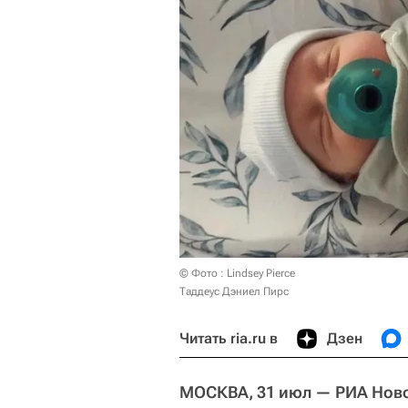
© Фото : Lindsey Pierce
Таддеус Дэниел Пирс
Читать ria.ru в
Дзен
МОСКВА, 31 июл — РИА Ново