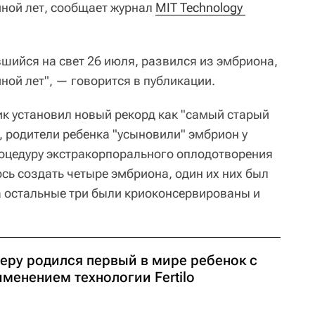
иной лет, сообщает журнал
MIT Technology 
вшийся на свет 26 июля, развился из эмбриона,
ной лет", — говорится в публикации.
ик установил новый рекорд как "самый старый
, родители ребенка "усыновили" эмбрион у
оцедуру экстракорпорального оплодотворения
лось создать четыре эмбриона, один их них был
а остальные три были криоконсервированы и
Перу родился первый в мире ребенок с
менением технологии Fertilo