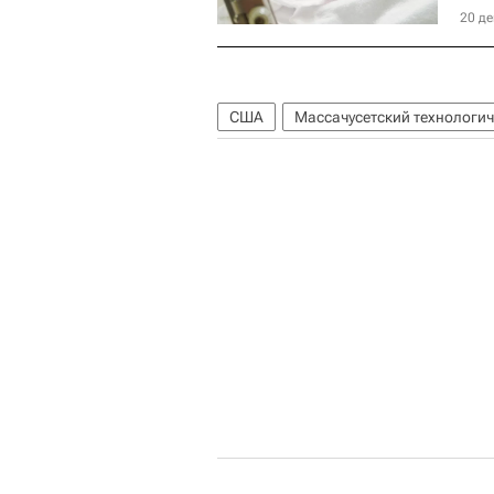
20 де
США
Массачусетский технологич