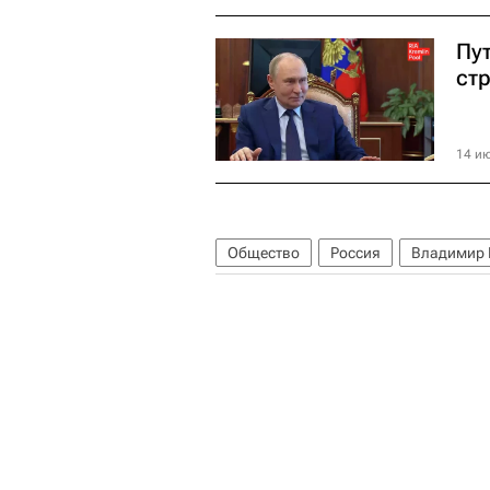
Пу
ст
14 ию
Общество
Россия
Владимир 