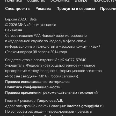
Политика
Общество
Экономика
В мире
Происшеств
Спецпроекты
Реклама
Продукты и сервисы
Пресс-ц
Версия 2023.1 Beta
© 2026 МИА «Россия сегодня»
Вакансии
Сетевое издание РИА Новости зарегистрировано
в Федеральной службе по надзору в сфере связи,
информационных технологий и массовых коммуникаций
(Роскомнадзор) 08 апреля 2014 года.
Свидетельство о регистрации Эл № ФС77-57640
Учредитель: Федеральное государственное унитарное
предприятие Международное информационное агентство
«Россия сегодня»
(МИА «Россия сегодня»).
Правила использования материалов
Политика конфиденциальности
Правила применения рекомендательных технологий
Главный редактор:
Гаврилова А.В.
Адрес электронной почты Редакции:
internet-group@ria.ru
По вопросам размещения пресс-релизов и рекламы