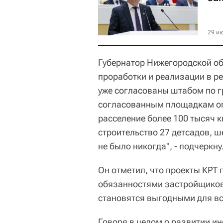
29 ию
Губернатор Нижегородской обл
проработки и реализации в ре
уже согласованы штабом по г
согласованным площадкам о
расселение более 100 тысяч 
строительство 27 детсадов, ш
не было никогда", - подчеркн
Он отметил, что проекты КРТ
обязанностями застройщиков 
становятся выгодными для вс
Говоря в целом о развитии и