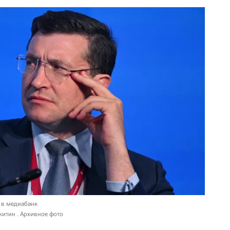
 в медиабанк
китин . Архивное фото