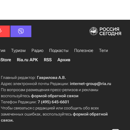
гия
Туризм
Радио
Подкасты
Полезное
Теги
uStore
Ria.ru APK
RSS
Архив
Главный редактор:
Гаврилова А.В.
Адрес электронной почты Редакции:
internet-group@ria.ru
По вопросам размещения пресс-релизов и рекламы
воспользуйтесь
формой обратной связи
Телефон Редакции:
7 (495) 645-6601
Чтобы связаться с редакцией или сообщить обо всех
замеченных ошибках, воспользуйтесь
формой обратной
связи
.