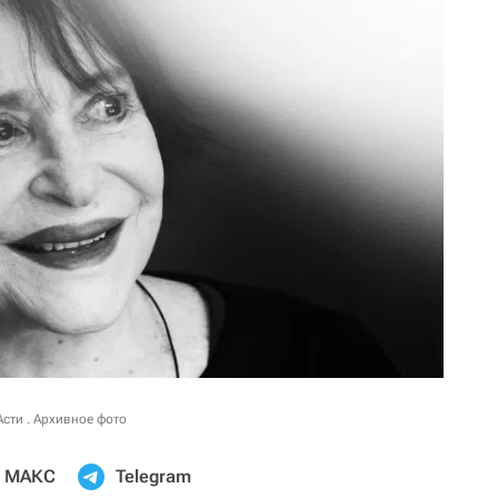
Асти . Архивное фото
МАКС
Telegram