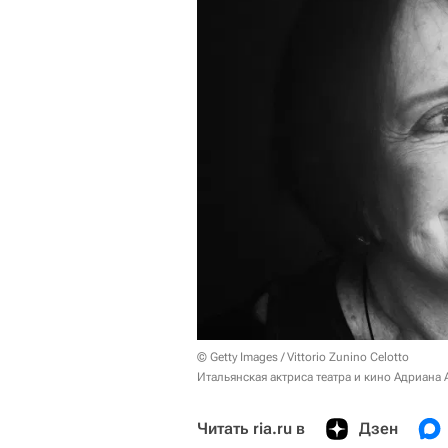
© Getty Images / Vittorio Zunino Celotto
Итальянская актриса театра и кино Адриана 
Читать ria.ru в
Дзен