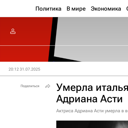
Политика
В мире
Экономика
20:12 31.07.2025
Умерла италья
Поделиться
Адриана Асти
Актриса Адриана Асти умерла в в