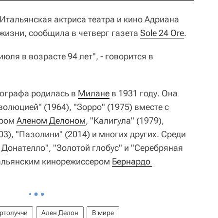
Итальянская актриса театра и кино Адриана
 жизни, сообщила в четверг газета
Sole 24 Ore
.
юля в возрасте 94 лет", - говорится в
тографа родилась в
Милане
в 1931 году. Она
олюцией" (1964), "Зорро" (1975) вместе с
ером
Аленом Делоном
, "Калигула" (1979),
3), "Пазолини" (2014) и многих других. Среди
 Донателло", "Золотой глобус" и "Серебряная
итальянским кинорежиссером
Бернардо 
ртолуччи
Ален Делон
В мире