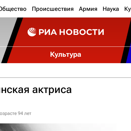
Общество
Происшествия
Армия
Наука
Ку
Культура
нская актриса
озрасте 94 лет