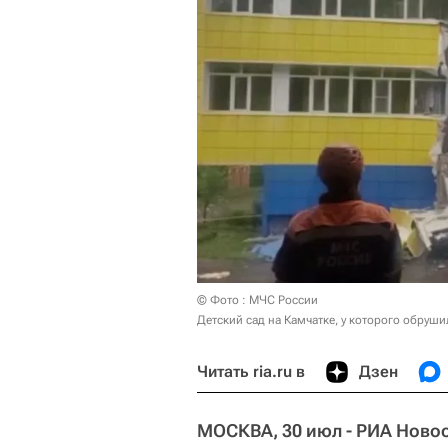
© Фото : МЧС России
Детский сад на Камчатке, у которого обруши
Читать ria.ru в
Дзен
МОСКВА, 30 июл - РИА Новос