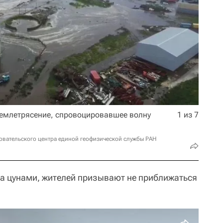
землетрясение, спровоцировавшее волну
1 из 7
овательского центра единой геофизической службы РАН
а цунами, жителей призывают не приближаться