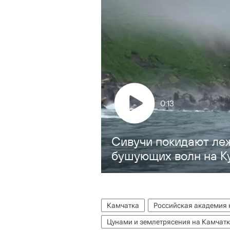
0:13
Cивучи покидают ле
бушующих волн на К
Камчатка
Российская академия 
Цунами и землетрясения на Камчатк