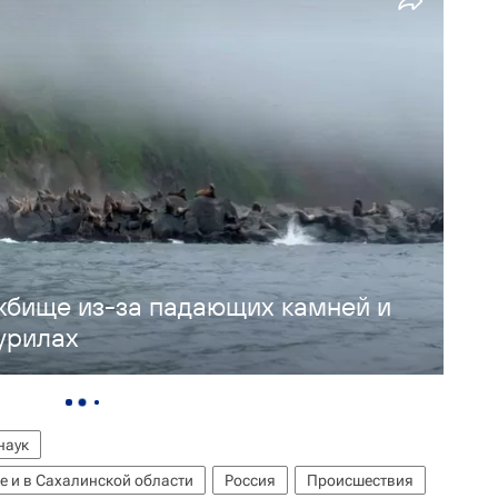
жбище из-за падающих камней и
урилах
наук
е и в Сахалинской области
Россия
Происшествия