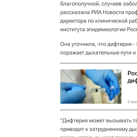
благополучной, случаев забол
рассказала РИА Новости про
директора по клинической ра
института эпидемиологии Рос
Она уточнила, что дифтерия -
поражает дыхательные пути и
Ро
ди
3 июл
"Дифтерия может вызывать тя
приводит к затрудненному д