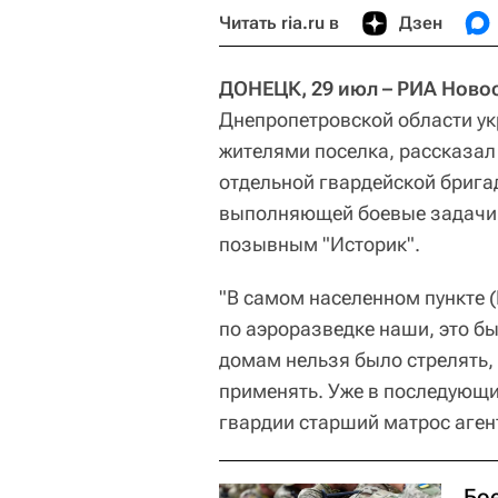
Читать ria.ru в
Дзен
ДОНЕЦК, 29 июл – РИА Ново
Днепропетровской области у
жителями поселка, рассказал
отдельной гвардейской брига
выполняющей боевые задачи в
позывным "Историк".
"В самом населенном пункте (
по аэроразведке наши, это б
домам нельзя было стрелять,
применять. Уже в последующи
гвардии старший матрос аген
Бо