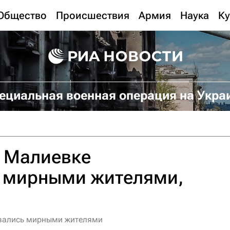
Общество
Происшествия
Армия
Наука
Ку
ециальная военная операция на Укра
в Малиевке
 мирными жителями,
ывались мирными жителями