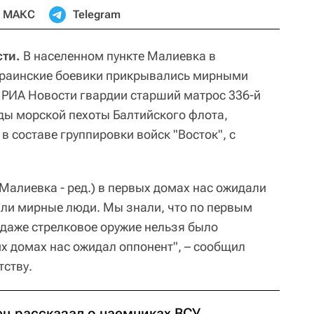
МАКС
Telegram
сти.
В населенном пункте Малиевка в
краинские боевики прикрывались мирными
 РИА Новости гвардии старший матрос 336-й
ды морской пехоты Балтийского флота,
 составе группировки войск "Восток", с
Малиевка - ред.) в первых домах нас ожидали
ыли мирные люди. Мы знали, что по первым
 даже стрелковое оружие нельзя было
х домах нас ожидал оппонент", – сообщил
тству.
ец рассказал о наемниках ВСУ,