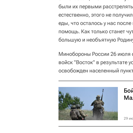
были их первыми расстрелять
естественно, этого не получ
еды, что осталось у нас пос
помощь. Как только станет чу
большую и необъятную Родину"
Минобороны России 26 июля о
войск "Восток" в результате 
освобожден населенный пунк
Бо
Ма
29 ию