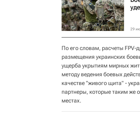
уд
29 ию
По его словам, расчеты FPV-
размещения украинских боеви
ущерба укрытиям мирных жите
методу ведения боевых дейст
качестве "живого щита" - укр
партнеры, которые таким же 
местах.