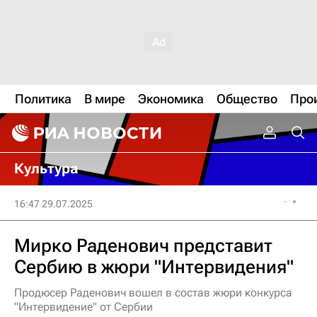
Политика
В мире
Экономика
Общество
Про
Культура
16:47 29.07.2025
Мирко Раденович представит
Сербию в жюри "Интервидения"
Продюсер Раденович вошел в состав жюри конкурса
"Интервидение" от Сербии