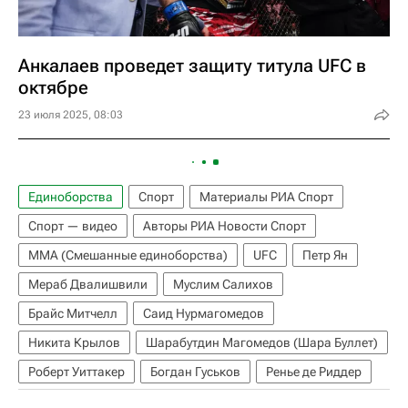
Анкалаев проведет защиту титула UFC в
октябре
23 июля 2025, 08:03
Единоборства
Спорт
Материалы РИА Спорт
Спорт — видео
Авторы РИА Новости Спорт
ММА (Смешанные единоборства)
UFC
Петр Ян
Мераб Двалишвили
Муслим Салихов
Брайс Митчелл
Саид Нурмагомедов
Никита Крылов
Шарабутдин Магомедов (Шара Буллет)
Роберт Уиттакер
Богдан Гуськов
Ренье де Риддер