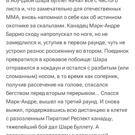
В Абу-Даби Шара Буллет начал все с чистого
листа и, что замечательно для отечественных
ММА, вновь напомнил о себе как об истинном
охотнике за скальпами. Канадец Марк-Андре
Баррио сходу напропускал по ноге, но не
замедлился и, уступив в первом раунде, чуть не
устроил разнос россиянину во втором. Поединок
превратился в кровавое побоище: Шара
отправился в нокдаун и остался с разбитым (или
сломанным) носом, в то время как соперник,
получив рассечение на голове, спасался
бегством перед вторым перерывом... Спасся
Марк-Андре, вышел на третий раунд. И снова
выжил, продержавшись всю дистанцию в клетке
с разозленным Пиратом! Респект канадцу,
тяжелейший бой дал Шаре Буллету. А