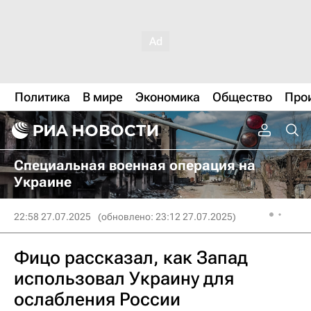
Политика
В мире
Экономика
Общество
Про
Специальная военная операция на
Украине
22:58 27.07.2025
(обновлено: 23:12 27.07.2025)
Фицо рассказал, как Запад
использовал Украину для
ослабления России