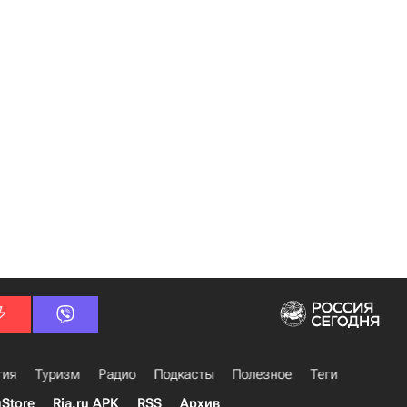
гия
Туризм
Радио
Подкасты
Полезное
Теги
uStore
Ria.ru APK
RSS
Архив