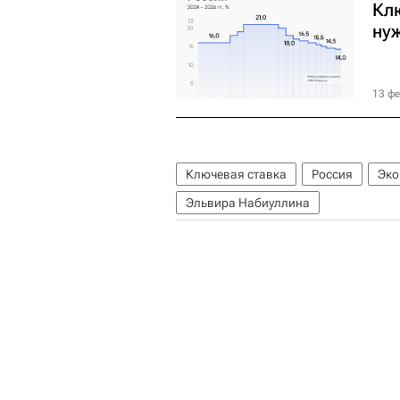
Клю
нуж
13 фе
Ключевая ставка
Россия
Эко
Эльвира Набиуллина