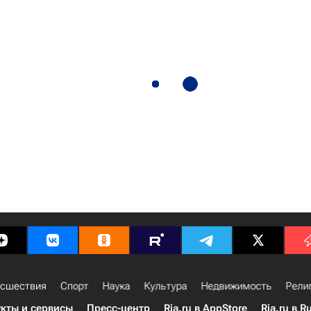
сшествия
Спорт
Наука
Культура
Недвижимость
Рели
кты и сервисы
Пресс-центр
Ria.ru в AppStore
Ria.ru в R