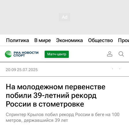
Политика
В мире
Экономика
Общество
Про
Матч-центр
20:09 25.07.2025
На молодежном первенстве
побили 39-летний рекорд
России в стометровке
Спринтер Крылов побил рекорд России в беге на 100
метров, державшийся 39 лет