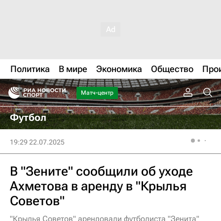
Политика
В мире
Экономика
Общество
Про
Матч-центр
Футбол
19:29 22.07.2025
В "Зените" сообщили об уходе
Ахметова в аренду в "Крылья
Советов"
"Крылья Советов" арендовали футболиста "Зенита"