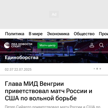
Политика
В мире
Экономика
Общество
Про
Матч-центр
Единоборства
02:37 22.07.2025
Глава МИД Венгрии
приветствовал матч России и
США по вольной борьбе
Петер Сийярто приветствовал матч России и США по