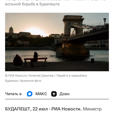
вольной борьбе в Будапеште
© РИА Новости / Алексей Даничев
Перейти в медиабанк
Будапешт. Архивное фото
Читать в
МАКС
Дзен
БУДАПЕШТ, 22 июл - РИА Новости.
Министр