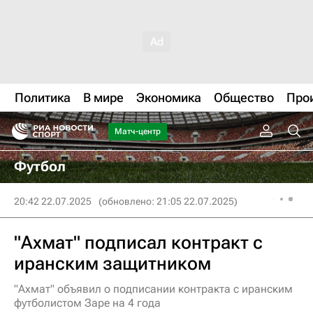
Политика
В мире
Экономика
Общество
Про
Матч-центр
Футбол
20:42 22.07.2025
(обновлено: 21:05 22.07.2025)
"Ахмат" подписал контракт с
иранским защитником
"Ахмат" объявил о подписании контракта с иранским
футболистом Заре на 4 года