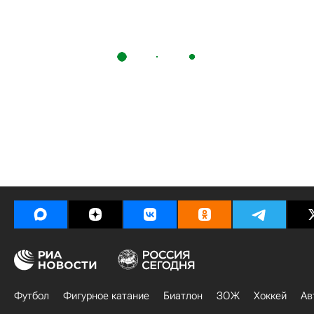
Футбол
Фигурное катание
Биатлон
ЗОЖ
Хоккей
Ав