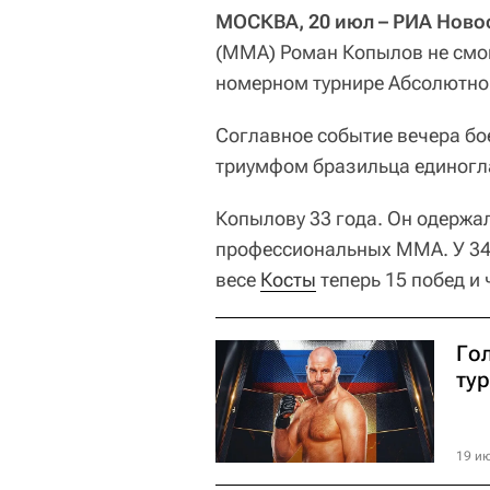
МОСКВА, 20 июл – РИА Ново
(ММА) Роман Копылов не смог
номерном турнире Абсолютног
Соглавное событие вечера бо
триумфом бразильца единогл
Копылову 33 года. Он одержа
профессиональных MMA. У 34-
весе
Косты
теперь 15 побед и
Го
ту
19 ию