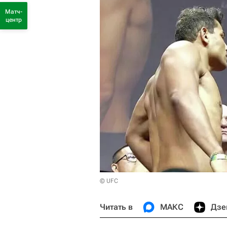
Матч-
центр
© UFC
Читать в
МАКС
Дзе