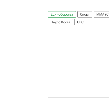
Единоборства
Спорт
ММА (С
Пауло Коста
UFC