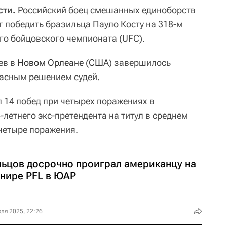
сти.
Российский боец смешанных единоборств
 победить бразильца Пауло Косту на 318-м
о бойцовского чемпионата (UFC).
ев в
Новом Орлеане
(
США
) завершилось
асным решением судей.
л 14 побед при четырех поражениях в
летнего экс-претендента на титул в среднем
 четыре поражения.
льцов досрочно проиграл американцу на
рнире PFL в ЮАР
ля 2025, 22:26