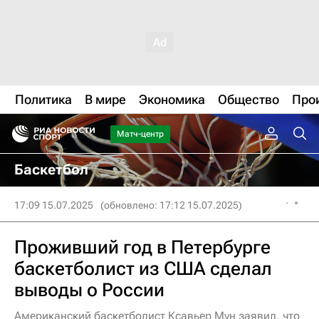
Политика
В мире
Экономика
Общество
Про
Матч-центр
Баскетбол
17:09 15.07.2025
(обновлено: 17:12 15.07.2025)
Проживший год в Петербурге
баскетболист из США сделал
выводы о России
Американский баскетболист Ксавьер Мун заявил, что