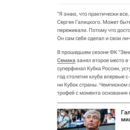
"Я знаю, что практически все,
Сергея Галицкого. Может быть
переживали. Потому что досто
Он сам себя сделал и свои ли
В прошедшем сезоне ФК "Зени
Семака
занял второе место в 
суперфинал Кубка России, ус
год столетия клуба впервые с
ни Кубок страны. Чемпионом 
трофей с момента основания
Гал
ми