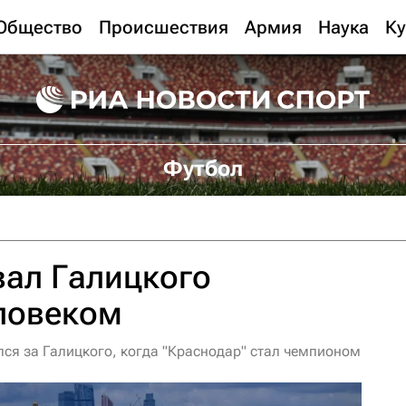
Общество
Происшествия
Армия
Наука
Ку
Футбол
вал Галицкого
ловеком
лся за Галицкого, когда "Краснодар" стал чемпионом