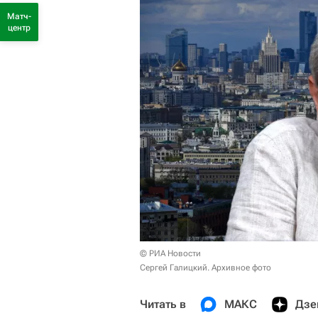
Матч-
центр
© РИА Новости
Сергей Галицкий. Архивное фото
Читать в
МАКС
Дзе