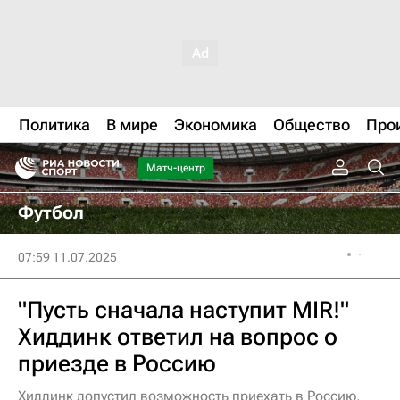
Политика
В мире
Экономика
Общество
Про
Матч-центр
Футбол
07:59 11.07.2025
"Пусть сначала наступит MIR!"
Хиддинк ответил на вопрос о
приезде в Россию
Хиддинк допустил возможность приехать в Россию,