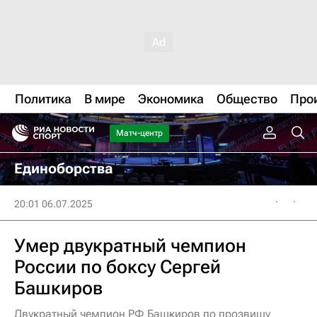
Политика
В мире
Экономика
Общество
Про
Матч-центр
Единоборства
20:01 06.07.2025
Умер двукратный чемпион
России по боксу Сергей
Башкиров
Двукратный чемпион РФ Башкиров по прозвищу