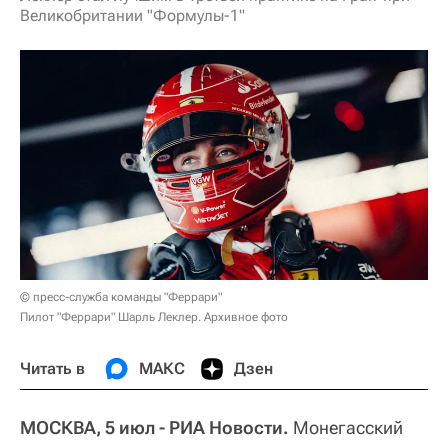
Великобритании "Формулы-1"
© пресс-служба команды "Феррари"
Пилот "Феррари" Шарль Леклер. Архивное фото
Читать в
МАКС
Дзен
МОСКВА, 5 июл - РИА Новости.
Монегасский