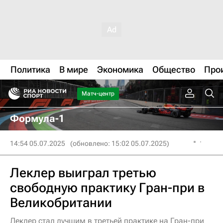
Политика
В мире
Экономика
Общество
Про
Матч-центр
Формула-1
14:54 05.07.2025
(обновлено: 15:02 05.07.2025)
Леклер выиграл третью
свободную практику Гран-при в
Великобритании
Леклер стал лучшим в третьей практике на Гран-при