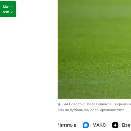
Матч-
центр
© РИА Новости / Павел Бедняков
Перейти 
Мяч на футбольном поле. Архивное фото
Читать в
МАКС
Дзе