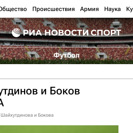
Общество
Происшествия
Армия
Наука
Ку
Футбол
тдинов и Боков
А
 Шайхутдинова и Бокова