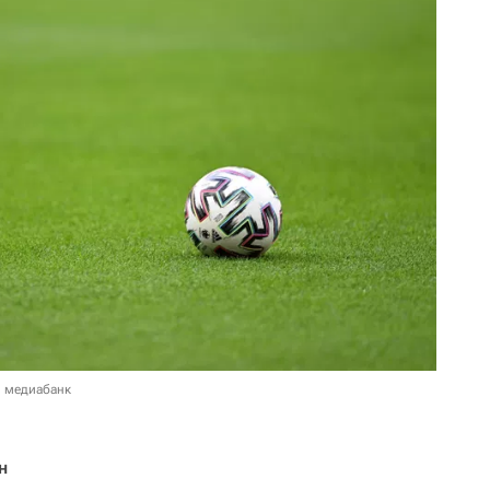
в медиабанк
н