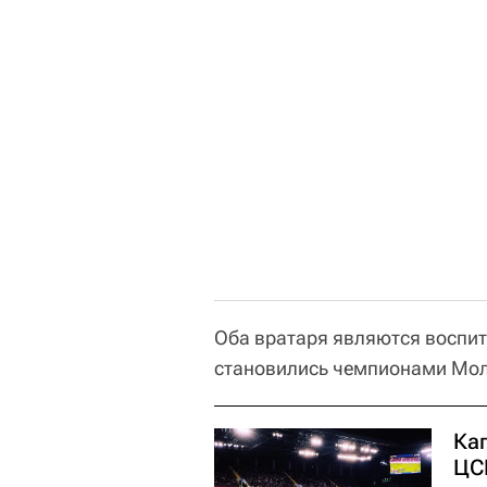
Оба вратаря являются воспи
становились чемпионами Мол
Ка
ЦС