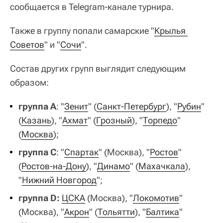
сообщается в Telegram-канале турнира.
Также в группу попали самарские "
Крылья 
Советов
" и "
Сочи
".
Состав других групп выглядит следующим
образом:
группа A
: "
Зенит
" (
Санкт-Петербург
), "
Рубин
"
(
Казань
), "
Ахмат
" (
Грозный
), "
Торпедо
"
(
Москва
);
группа C
: "
Спартак
" (Москва), "
Ростов
"
(
Ростов-на-Дону
), "
Динамо
" (
Махачкала
),
"
Нижний Новгород
";
группа D:
ЦСКА
(Москва), "
Локомотив
"
(Москва), "
Акрон
" (
Тольятти
), "
Балтика
"