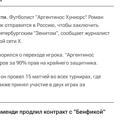
н
ти.
Футболист "Аргентинос Хуниорс" Роман
к отправится в Россию, чтобы заключить
петербургским "Зенитом", сообщает журналист
й сети X.
ворился о переходе игрока. "Аргентинос
аров за 90% прав на крайнего защитника.
 он провел 15 матчей во всех турнирах, где
акже принял участие в двух играх за
аменди продлил контракт с "Бенфикой"