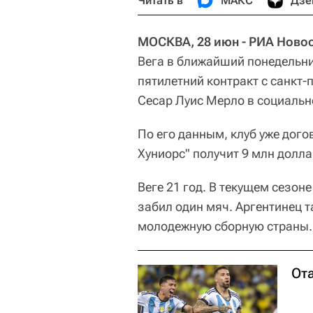
Читать в
МАКС
Дзе
МОСКВА, 28 июн - РИА Новос
Вега в ближайший понедельни
пятилетний контракт с санкт-
Сесар Луис Мерло в социально
По его данным, клуб уже дого
Хуниорс" получит 9 млн долл
Веге 21 год. В текущем сезоне
забил один мяч. Аргентинец т
молодежную сборную страны.
От