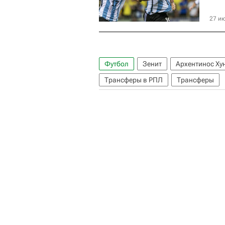
27 ию
Футбол
Зенит
Архентинос Ху
Трансферы в РПЛ
Трансферы