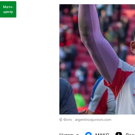
Матч-
центр
© Фото : argentinosjuniors.com