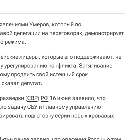
явлениями Умеров, который по
лавой делегации на переговорах, демонстрирует
го режима.
пейские лидеры, которые его поддерживают, не
му урегулированию конфликта. Затягивание
ому продлить свой истекший срок
 сказал депутат.
разведки (
СВР
)
РФ
16 июня заявило, что
ло задачу
СБУ
и Главному управлению
зировать подготовку серии новых кровавых
Путин
ранее заявил, что опасения России о том,