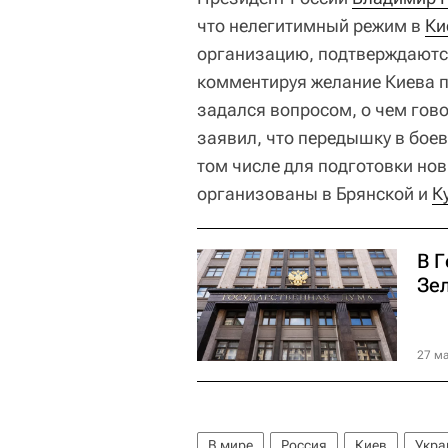
что нелегитимный режим в
Ки
организацию, подтверждаются
комментируя желание Киева п
задался вопросом, о чем говор
заявил, что передышку в боев
том числе для подготовки нов
организованы в Брянской и
К
В 
Зе
27 ма
В мире
Россия
Киев
Укра