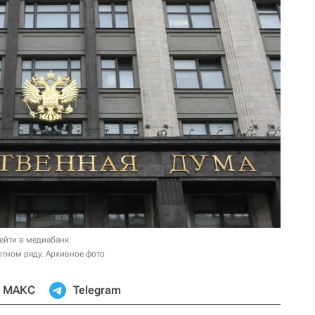
ейти в медиабанк
отном ряду. Архивное фото
МАКС
Telegram