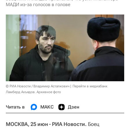
МАДИ из-за голосов в голове
© РИА Новости / Владимир Астапкович
Перейти в медиабанк
Ламберд Ахъядов. Архивное фото
Читать в
МАКС
Дзен
МОСКВА, 25 июн - РИА Новости.
Боец