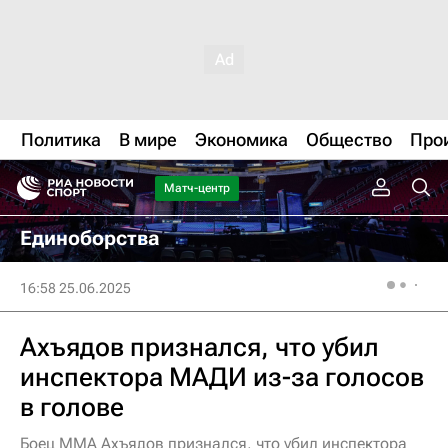
Политика
В мире
Экономика
Общество
Про
Матч-центр
Единоборства
16:58 25.06.2025
Ахъядов признался, что убил
инспектора МАДИ из-за голосов
в голове
Боец ММА Ахъядов признался, что убил инспектора