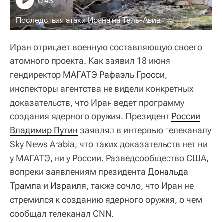
0:43
Последствия атаки Ирана на Тель-Авив
Иран отрицает военную составляющую своего
атомного проекта. Как заявил 18 июня
гендиректор
МАГАТЭ
Рафаэль Гросси
,
инспекторы агентства не видели конкретных
доказательств, что Иран ведет программу
создания ядерного оружия. Президент
России
Владимир Путин
заявлял в интервью телеканалу
Sky News Arabia, что таких доказательств нет ни
у МАГАТЭ, ни у России. Разведсообщество США,
вопреки заявлениям президента
Дональда 
Трампа
и
Израиля
, также сочло, что Иран не
стремился к созданию ядерного оружия, о чем
сообщал телеканал CNN.