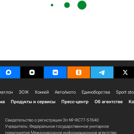
иатлон
ЗОЖ
Хоккей
Авто/мото
Единоборства
Sport sto
ма
Продукты и сервисы
Пресс-центр
Об агентстве
Ко
Свидетельство о регистрации Эл № ФС77-57640
Учредитель: Федеральное государственное унитарное
предприятие Международное информационное агентство