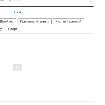
ня 2025, 17:15
 Шлейхер
Кристина Ильиных
Руслан Терновой
у
Спорт