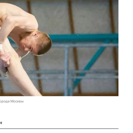
города Москвы
н