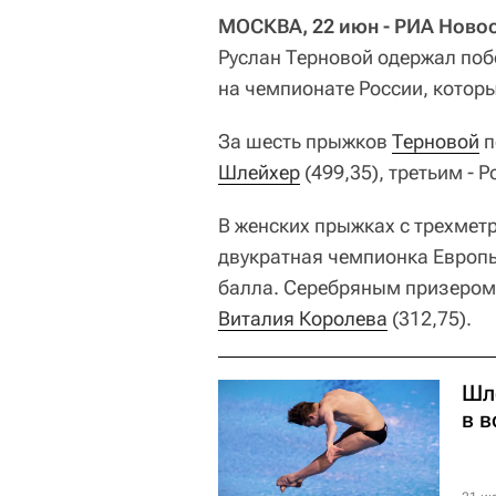
МОСКВА, 22 июн - РИА Новос
Руслан Терновой одержал поб
на чемпионате России, котор
За шесть прыжков
Терновой
п
Шлейхер
(499,35), третьим - 
В женских прыжках с трехмет
двукратная чемпионка Евро
балла. Серебряным призером
Виталия Королева
(312,75).
Шл
в 