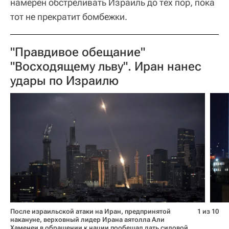
намерен обстреливать Израиль до тех пор, пока
тот не прекратит бомбежки.
"Правдивое обещание"
"Восходящему льву". Иран нанес
удары по Израилю
После израильской атаки на Иран, предпринятой
1 из 10
накануне, верховный лидер Ирана аятолла Али
Хаменеи в обращении к нации пообещал дать силовой