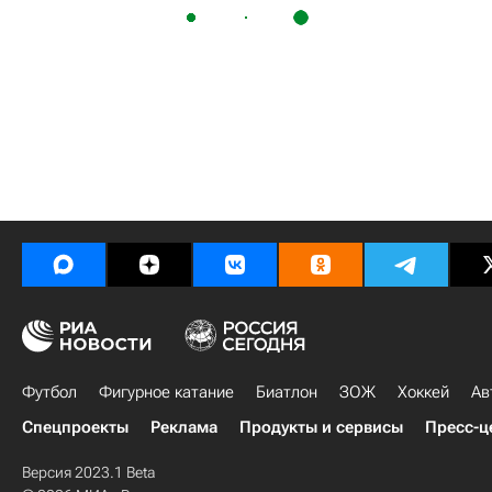
Футбол
Фигурное катание
Биатлон
ЗОЖ
Хоккей
Ав
Спецпроекты
Реклама
Продукты и сервисы
Пресс-ц
Версия 2023.1 Beta