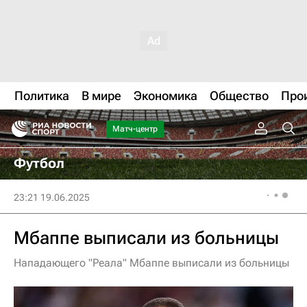
Политика
В мире
Экономика
Общество
Про
Матч-центр
Футбол
23:21 19.06.2025
Мбаппе выписали из больницы
Нападающего "Реала" Мбаппе выписали из больницы