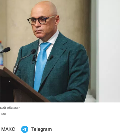
цкой области
онов
МАКС
Telegram