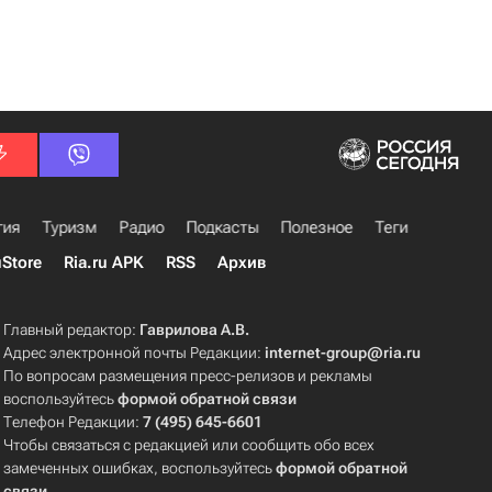
гия
Туризм
Радио
Подкасты
Полезное
Теги
uStore
Ria.ru APK
RSS
Архив
Главный редактор:
Гаврилова А.В.
Адрес электронной почты Редакции:
internet-group@ria.ru
По вопросам размещения пресс-релизов и рекламы
воспользуйтесь
формой обратной связи
Телефон Редакции:
7 (495) 645-6601
Чтобы связаться с редакцией или сообщить обо всех
замеченных ошибках, воспользуйтесь
формой обратной
связи
.