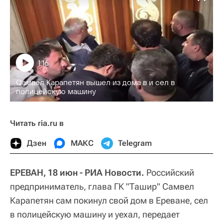
1:16
Самвел Карапетян вышел из дома в и сел в
полицейскую машину
Читать ria.ru в
Дзен
МАКС
Telegram
ЕРЕВАН, 18 июн - РИА Новости.
Российский
предприниматель, глава ГК "Ташир" Самвел
Карапетян сам покинул свой дом в Ереване, сел
в полицейскую машину и уехал, передает