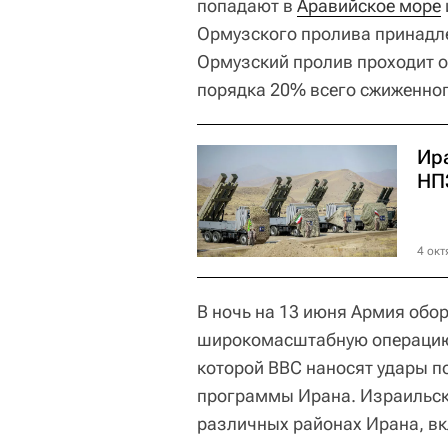
попадают в
Аравийское море
Ормузского пролива принадле
Ормузский пролив проходит от
порядка 20% всего сжиженног
Ир
НП
4 окт
В ночь на 13 июня Армия обо
широкомасштабную операцию 
которой ВВС наносят удары п
программы Ирана. Израильски
различных районах Ирана, вк