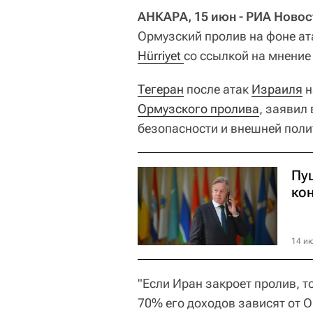
АНКАРА, 15 июн - РИА Новос
Ормузский пролив на фоне ат
Hürriyet 
со ссылкой на мнение
Тегеран
после атак
Израиля
н
Ормузского пролива
, заявил
безопасности и внешней поли
Пу
ко
14 ию
"Если Иран закроет пролив, т
70% его доходов зависят от 