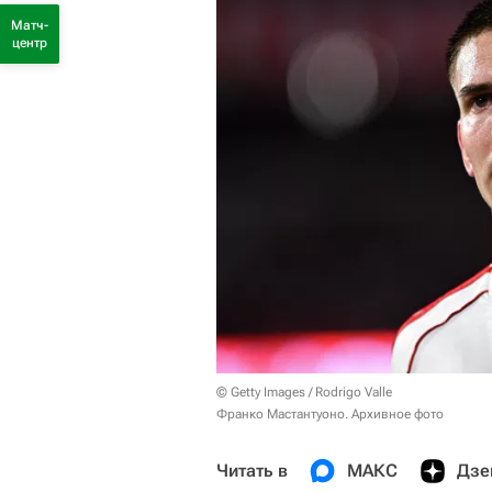
Матч-
центр
© Getty Images / Rodrigo Valle
Франко Мастантуоно. Архивное фото
Читать в
МАКС
Дзе