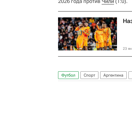
2026 года против
Чили
(1:0).
На
23 ян
Футбол
Спорт
Аргентина