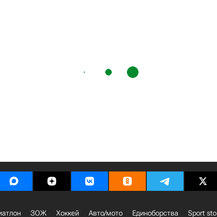
иатлон
ЗОЖ
Хоккей
Авто/мото
Единоборства
Sport sto