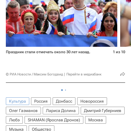
Праздник стали отмечать около 30 лет назад.
1 из 10
© РИА Новости / Максим Богодвид
Перейти в медиабанк
Культура
Россия
Донбасс
Новороссия
Олег Газманов
Лариса Долина
Дмитрий Губерниев
Любэ
SHAMAN (Ярослав Дронов)
Москва
Музыка
Общество