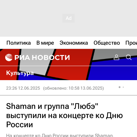
Политика
В мире
Экономика
Общество
Про
Культура
23:26 12.06.2025
(обновлено: 10:58 13.06.2025)
Shaman и группа "Любэ"
выступили на концерте ко Дню
России
На концерте ко Дню России выступили Shaman,