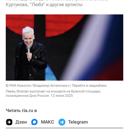
Куртукова, "Любэ" и другие артисты
© РИА Новости / Владимир Астапкович
Перейти в медиабанк
Певец Shaman выступает на концерте на Красной площади,
посвященном Дню России. 12 июня 2025
Читать ria.ru в
Дзен
МАКС
Telegram