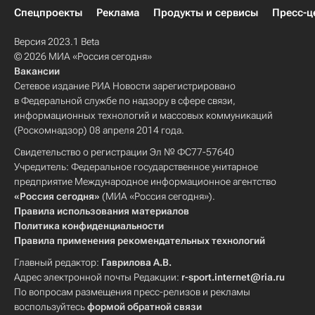
Спецпроекты
Реклама
Продукты и сервисы
Пресс-ц
Версия 2023.1 Beta
© 2026 МИА «Россия сегодня»
Вакансии
Сетевое издание РИА Новости зарегистрировано
в Федеральной службе по надзору в сфере связи,
информационных технологий и массовых коммуникаций
(Роскомнадзор) 08 апреля 2014 года.
Свидетельство о регистрации Эл № ФС77-57640
Учредитель: Федеральное государственное унитарное
предприятие Международное информационное агентство
«Россия сегодня»
(МИА «Россия сегодня»).
Правила использования материалов
Политика конфиденциальности
Правила применения рекомендательных технологий
Главный редактор:
Гаврилова А.В.
Адрес электронной почты Редакции:
r-sport.internet@ria.ru
По вопросам размещения пресс-релизов и рекламы
воспользуйтесь
формой обратной связи