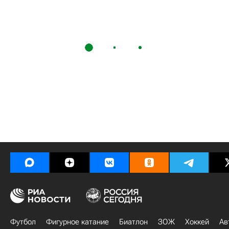
Футбол
Фигурное катание
Биатлон
ЗОЖ
Хоккей
Ав