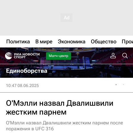
Политика
В мире
Экономика
Общество
Про
Матч-центр
Единоборства
10:47 08.06.2025
О'Мэлли назвал Двалишвили
жестким парнем
О'Мэлли назвал Двалишвили жестким парнем после
поражения в UFC 316