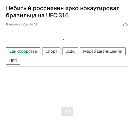
Небитый россиянин ярко нокаутировал
бразильца на UFC 316
8 июня 2025, 04:26
Единоборства
Спорт
США
Мераб Двалишвили
UFC