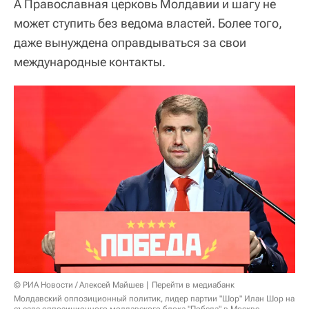
А Православная церковь Молдавии и шагу не
может ступить без ведома властей. Более того,
даже вынуждена оправдываться за свои
международные контакты.
© РИА Новости / Алексей Майшев
Перейти в медиабанк
Молдавский оппозиционный политик, лидер партии "Шор" Илан Шор на
съезде оппозиционного молдавского блока "Победа" в Москве