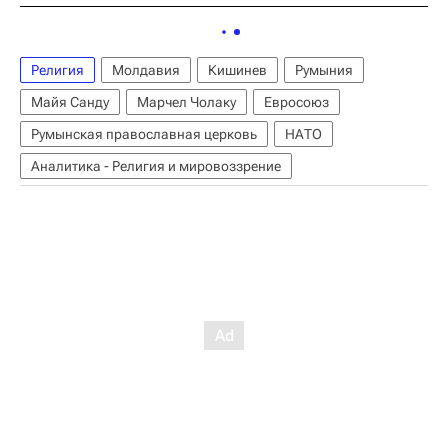
Религия
Молдавия
Кишинев
Румыния
Майя Санду
Марчел Чолаку
Евросоюз
Румынская православная церковь
НАТО
Аналитика - Религия и мировоззрение