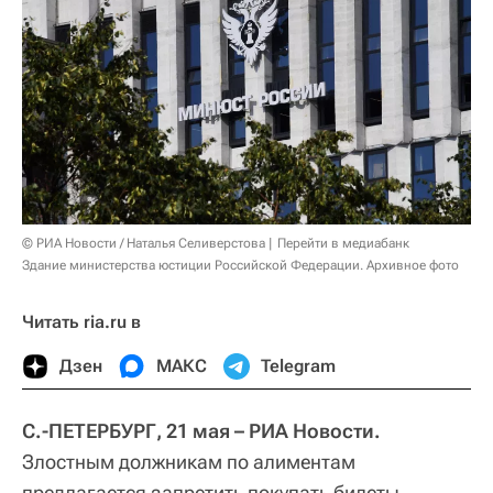
© РИА Новости / Наталья Селиверстова
Перейти в медиабанк
Здание министерства юстиции Российской Федерации. Архивное фото
Читать ria.ru в
Дзен
МАКС
Telegram
С.-ПЕТЕРБУРГ, 21 мая – РИА Новости.
Злостным должникам по алиментам
предлагается запретить покупать билеты