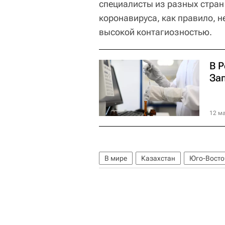
специалисты из разных стран
коронавируса, как правило, 
высокой контагиозностью.
В 
Зап
12 ма
В мире
Казахстан
Юго-Восто