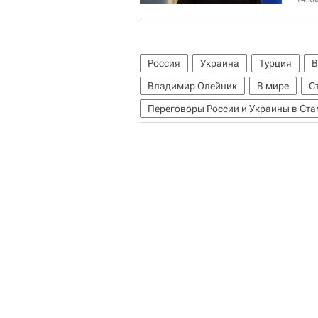
Россия
Украина
Турция
В
Владимир Олейник
В мире
С
Переговоры России и Украины в Ст