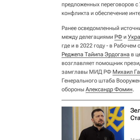
предложенных переговоров с 
конфликта и обеспечение инт
Ранее осведомленный источни
между делегациями
РФ
и
Укр
где и в 2022 году - в Рабоче
Реджепа Тайипа Эрдогана
в ц
возглавляет помощник през
замглавы МИД РФ
Михаил Га
Генерального штаба Вооруже
обороны
Александр Фомин
.
Зе
Ста
14 ма