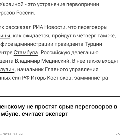
Украиной - это устранение первопричин
ересов России.
к рассказал РИА Новости, что переговоры
аины
, как ожидается, пройдут в четверг там же,
м офисе администрации президента
Турции
ентре
Стамбула
. Российскую делегацию
идента
Владимир Мединский
. В нее также входят
лузин
, начальник Главного управления
нных сил РФ
Игорь Костюков
, замминистра
ленскому не простят срыв переговоров в
мбуле, считает эксперт
я 2025, 15:44