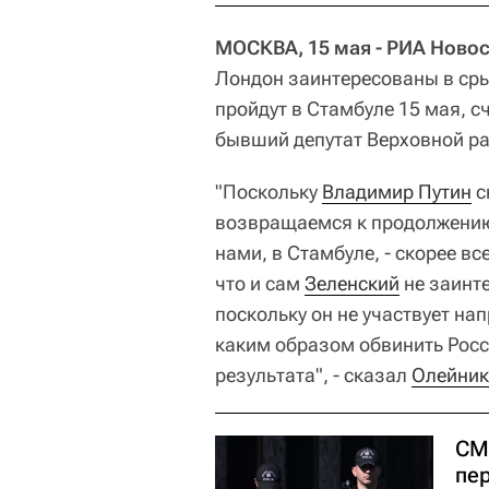
МОСКВА, 15 мая - РИА Новос
Лондон заинтересованы в сры
пройдут в Стамбуле 15 мая, с
бывший депутат Верховной р
"Поскольку
Владимир Путин
с
возвращаемся к продолжению
нами, в Стамбуле, - скорее вс
что и сам
Зеленский
не заинте
поскольку он не участвует на
каким образом обвинить Росс
результата", - сказал
Олейник
СМ
пе