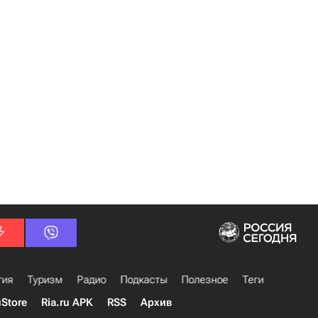
гия
Туризм
Радио
Подкасты
Полезное
Теги
uStore
Ria.ru APK
RSS
Архив