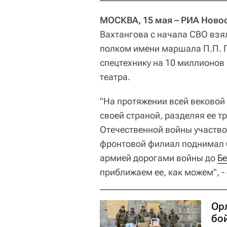
МОСКВА, 15 мая – РИА Ново
Вахтангова с начала СВО взя
полком имени маршала П.П. П
спецтехнику на 10 миллионов
театра.
"На протяжении всей вековой
своей страной, разделяя ее т
Отечественной войны участво
фронтовой филиал поднимал б
армией дорогами войны до
Б
приближаем ее, как можем", -
Ор
бо