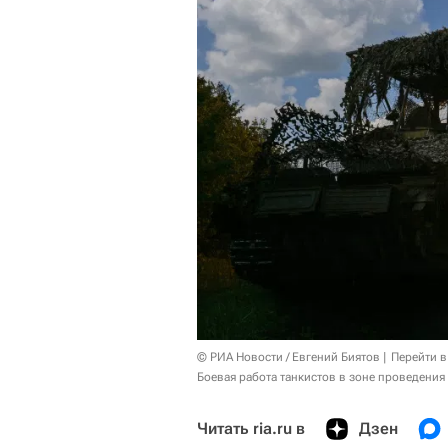
© РИА Новости / Евгений Биятов
Перейти в
Боевая работа танкистов в зоне проведения
Читать ria.ru в
Дзен