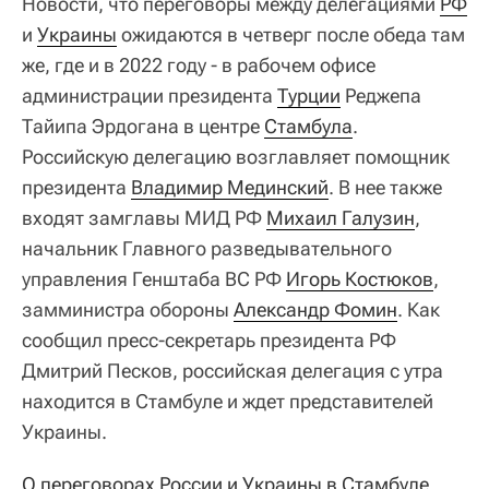
Новости, что переговоры между делегациями
РФ
и
Украины
ожидаются в четверг после обеда там
же, где и в 2022 году - в рабочем офисе
администрации президента
Турции
Реджепа
Тайипа Эрдогана в центре
Стамбула
.
Российскую делегацию возглавляет помощник
президента
Владимир Мединский
. В нее также
входят замглавы МИД РФ
Михаил Галузин
,
начальник Главного разведывательного
управления Генштаба ВС РФ
Игорь Костюков
,
замминистра обороны
Александр Фомин
. Как
сообщил пресс-секретарь президента РФ
Дмитрий Песков, российская делегация с утра
находится в Стамбуле и ждет представителей
Украины.
О переговорах России и Украины в Стамбуле 