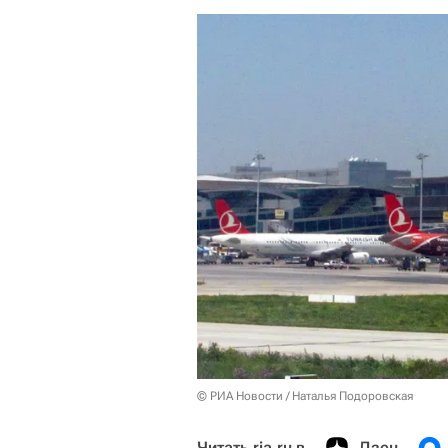
© РИА Новости / Наталья Подоровская
Читать ria.ru в
Дзен