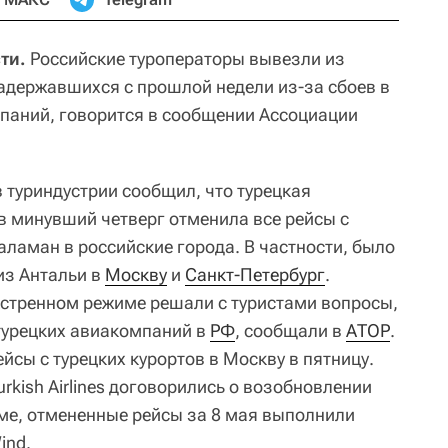
ти.
Российские туроператоры вывезли из
задержавшихся с прошлой недели из-за сбоев в
паний, говорится в сообщении Ассоциации
 туриндустрии сообщил, что турецкая
в минувший четверг отменила все рейсы с
аламан в российские города. В частности, было
из Антальи в
Москву
и
Санкт-Петербург
.
кстренном режиме решали с туристами вопросы,
турецких авиакомпаний в
РФ
, сообщали в
АТОР
.
рейсы с турецких курортов в Москву в пятницу.
urkish Airlines договорились о возобновлении
еме, отмененные рейсы за 8 мая выполнили
ind.