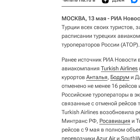
МОСКВА, 13 мая - РИА Новос
Турции всех своих туристов, 
расписании турецких авиаком
туроператоров России (АТОР).
Ранее источник РИА Новости в
авиакомпания
Turkish Airlines
курортов
Анталья
,
Бодрум
и Д
отменено не менее 16 рейсов 
Российские туроператоры в э
связанные с отменой рейсов 
Turkish Airlines возобновила 
Минтранс РФ,
Росавиация
и T
рейсов с 9 мая в полном объ
перевозчики
Azur Air
и SouthW