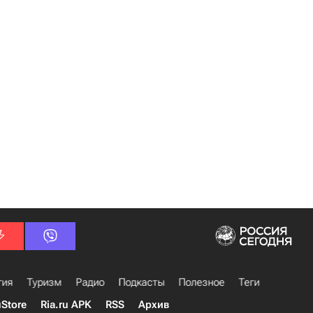
гия
Туризм
Радио
Подкасты
Полезное
Теги
uStore
Ria.ru APK
RSS
Архив