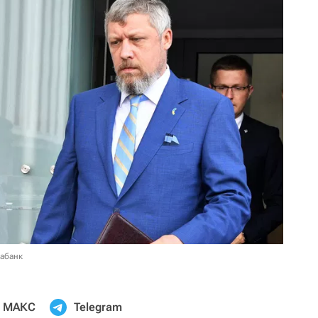
иабанк
МАКС
Telegram