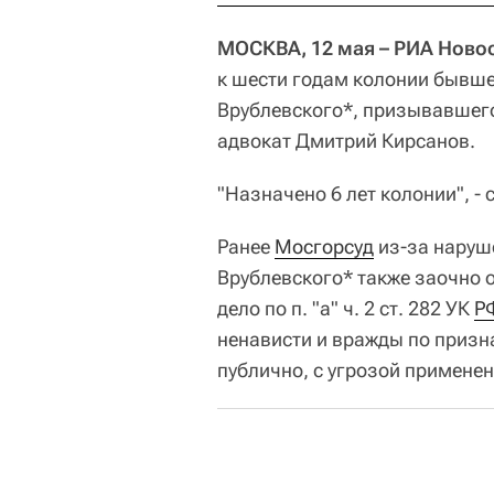
МОСКВА, 12 мая – РИА Ново
к шести годам колонии бывше
Врублевского*, призывавшего
адвокат Дмитрий Кирсанов.
"Назначено 6 лет колонии", - 
Ранее
Мосгорсуд
из-за наруш
Врублевского* также заочно о
дело по п. "а" ч. 2 ст. 282 УК
Р
ненависти и вражды по призн
публично, с угрозой применен